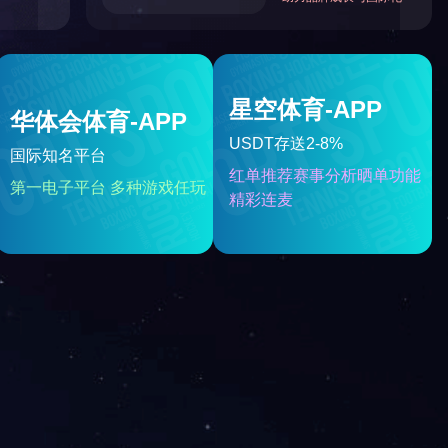
酸氢钠片
牡蛎碳酸钙颗粒
氨酚那敏颗粒