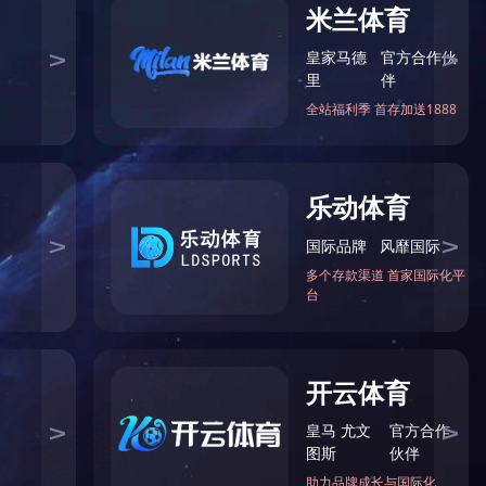
生素E片
阿司匹林肠溶片0.3gx100片