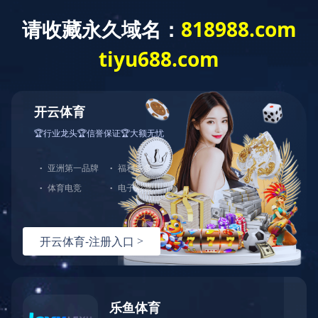
米兰体育-米兰(中
走进天成
走进道恩
新闻中心
国)官网